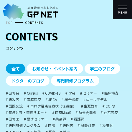
コ
ン
テ
MENU
ン
TOP
CONTENTS
ツ
へ
CONTENTS
ス
キ
ッ
コンテンツ
プ
全て
お知らせ・イベント案内
学生のブログ
ドクターのブログ
専門研修プログラム
研修会
Cureus
COVID-19
学会
セミナー
臨床検査
専攻医
家庭医療
JPCA
総合診療
ロールモデル
国際交流
コロナ罹患後症状（後遺症）
生涯教育
COPD
禁煙外来・禁煙サポート
医療MaaS
勉強会資料
在宅医療
研修医
夏季セミナー
薬剤師
看護師
専門研修プログラム
医師
専門医
試験対策
秋田県
イベント
高校生
写真
漢方