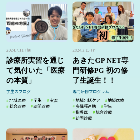
2024.7.11 Thu
2024.3.15 Fri
診療所実習を通じ
あきたGP NET専
て気付いた「医療
門研修PG 初の修
の本質」
了生誕生！！
学生のブログ
専門研修プログラム
地域医療
学生
実習
地域包括ケア
地域医療
総合診療
訪問診療
多職種連携
学生
指導医
総合診療
訪問診療