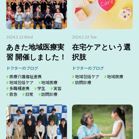
2024.3.13 Wed
2024.2.13 Tue
あきた地域医療実
在宅ケアという選
習 開催しました！
択肢
ドクターのブログ
ドクターのブログ
医療介護福祉連携
地域包括ケア
地域医療
地域包括ケア
地域医療
訪問診療
多職種連携
学生
実習
救急
日常
訪問診療