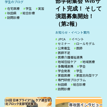
部学術集会 Webサ
学生のブログ
イト完成！ そして
在宅医療
学生
実習
秋田県
総合診療
演題募集開始！
訪問診療
（第2報）
お知らせ・イベント案内
JPCA
イベント
セミナー
ロールモデル
公衆衛生
医師
医師不足
医療介護福祉連携
地域包括ケア
地域医療
多職種連携
学会
学会発表
学生
家庭医療
家庭志向型ケア
専門研修プログラム
秋田県
総合診療
訪問診療