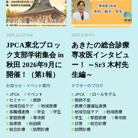
2025.12.23 Tue
2025.6.20 Fri
JPCA東北ブロッ
あきたの総合診療
ク支部学術集会 in
専攻医インタビュ
秋田 2026年9月に
ー！ ～Sr3 木村先
開催！（第1報）
生編～
お知らせ・イベント案内
ドクターのブログ
JPCA
イベント
JPCA
ロールモデル
セミナー
医師
医師不足
地域包括ケア
地域医療
医療介護福祉連携
多職種連携
学会
学生
地域包括ケア
地域医療
家庭医療
専攻医
学生
家庭医療
専攻医
指導医
秋田県
日常
総合診療
総合診療
訪問診療
訪問診療