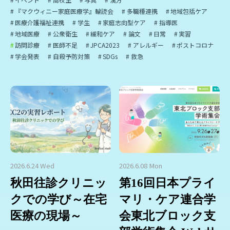
『マクウィニー家庭医療学』輪読会
多職種連携
地域包括ケア
医療介護福祉連携
学生
家庭志向型ケア
指導医
地域医療
公衆衛生
緩和ケア
論文
日常
実習
訪問診療
医師不足
JPCA2023
アレルギー
ポストコロナ
学会発表
自殺予防対策
SDGs
救急
2026.6.24 Wed
2026.6.08 Mon
秋田往診クリニッ
第16回日本プライ
クでの学び～在宅
マリ・ケア連合学
医療の現場～
会東北ブロック支