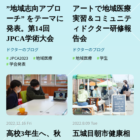
”地域志向アプロ
アートで地域医療
ーチ” をテーマに
実習＆コミュニテ
発表。第14回
ィドクター研修報
JPCA学術大会
告会
ドクターのブログ
ドクターのブログ
JPCA2023
地域医療
地域医療
学生
学会発表
2022.12.16 Fri
2022.8.09 Tue
高校3年生へ、秋
五城目朝市健康相