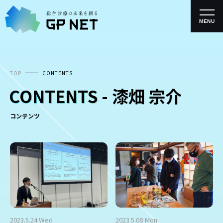
コ
ン
テ
MENU
ン
ツ
へ
ス
キ
TOP
CONTENTS
ッ
プ
CONTENTS
- 漆畑 宗介
コンテンツ
2023.5.24 Wed
2023.5.08 Mon