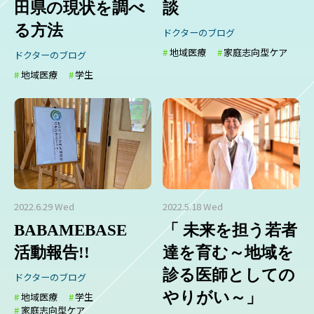
田県の現状を調べ
談
る方法
ドクターのブログ
地域医療
家庭志向型ケア
ドクターのブログ
地域医療
学生
2022.6.29 Wed
2022.5.18 Wed
BABAMEBASE
「 未来を担う若者
活動報告!!
達を育む～地域を
診る医師としての
ドクターのブログ
やりがい～」
地域医療
学生
家庭志向型ケア