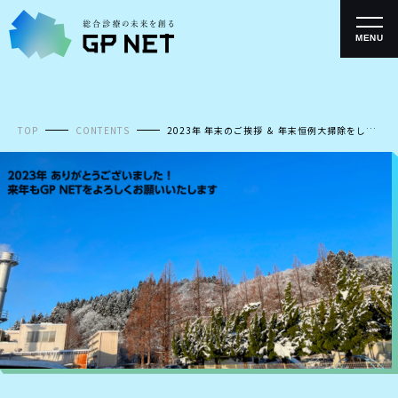
コ
ン
テ
MENU
ン
ツ
へ
ス
キ
TOP
CONTENTS
2023年 年末のご挨拶 ＆ 年末恒例大掃除をしま
ッ
した！
プ