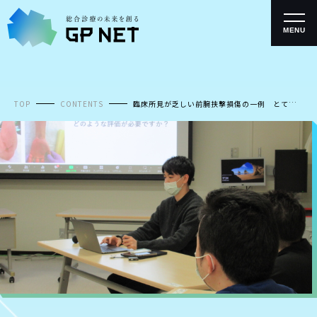
コ
ン
テ
MENU
ン
ツ
へ
ス
キ
TOP
CONTENTS
臨床所見が乏しい前腕挟撃損傷の一例 とてカ
ッ
ン Vol７
プ