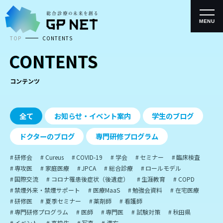
コ
ン
テ
MENU
ン
TOP
CONTENTS
ツ
へ
CONTENTS
ス
キ
ッ
コンテンツ
プ
全て
お知らせ・イベント案内
学生のブログ
ドクターのブログ
専門研修プログラム
研修会
Cureus
COVID-19
学会
セミナー
臨床検査
専攻医
家庭医療
JPCA
総合診療
ロールモデル
国際交流
コロナ罹患後症状（後遺症）
生涯教育
COPD
禁煙外来・禁煙サポート
医療MaaS
勉強会資料
在宅医療
研修医
夏季セミナー
薬剤師
看護師
専門研修プログラム
医師
専門医
試験対策
秋田県
イベント
高校生
写真
漢方