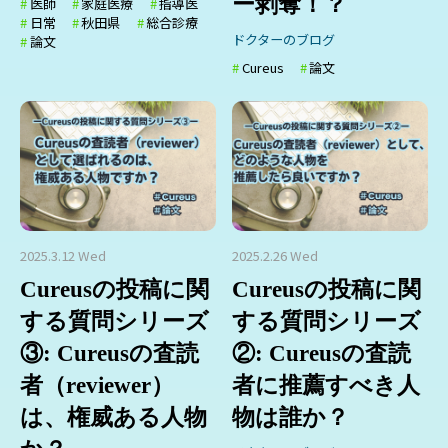
ー剥奪！？
医師
家庭医療
指導医
日常
秋田県
総合診療
ドクターのブログ
論文
Cureus
論文
2025.3.12 Wed
2025.2.26 Wed
Cureusの投稿に関
Cureusの投稿に関
する質問シリーズ
する質問シリーズ
③: Cureusの査読
②: Cureusの査読
者（reviewer）
者に推薦すべき人
は、権威ある人物
物は誰か？