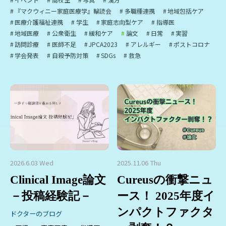
『マクウィニー家庭医療学』輪読会
多職種連携
地域包括ケア
医療介護福祉連携
学生
家庭志向型ケア
指導医
地域医療
公衆衛生
緩和ケア
論文
日常
実習
訪問診療
医師不足
JPCA2023
アレルギー
ポストコロナ
学会発表
自殺予防対策
SDGs
救急
2026.6.03 Wed
2025.11.06 Thu
Clinical Image論文
Cureusの衝撃ニュ
－投稿経験記－
ース！ 2025年度イ
ンパクトファクタ
ドクターのブログ