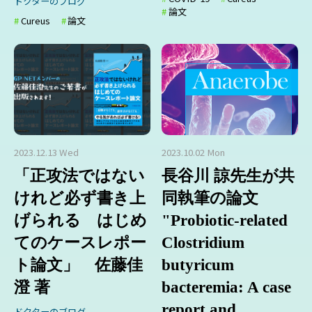
ドクターのブログ
論文
Cureus
論文
2023.12.13 Wed
2023.10.02 Mon
「正攻法ではない
長谷川 諒先生が共
けれど必ず書き上
同執筆の論文
げられる はじめ
"Probiotic-related
てのケースレポー
Clostridium
ト論文」 佐藤佳
butyricum
澄 著
bacteremia: A case
report and
ドクターのブログ