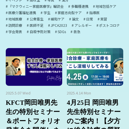
『マクウィニー家庭医療学』輪読会
多職種連携
地域包括ケア
医療介護福祉連携
学生
家庭志向型ケア
指導医
地域医療
公衆衛生
緩和ケア
論文
日常
実習
訪問診療
医師不足
JPCA2023
アレルギー
ポストコロナ
学会発表
自殺予防対策
SDGs
救急
2025.5.07 Wed
2025.4.14 Mon
KFCT岡田唯男先
4月25日 岡田唯男
生の特別セミナー
先生特別セミナー
＆ポートフォリオ
のご案内！【夕方