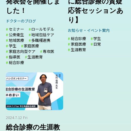
発表会を開催しま
に総合診療の質疑
した！
応答セッションあ
り】
ドクターのブログ
セミナー
ロールモデル
お知らせ・イベント案内
公衆衛生
地域包括ケア
総合診療
学生
地域医療
多職種連携
家庭医療
日常
学生
家庭医療
生涯教育
家庭志向型ケア
専攻医
指導医
生涯教育
総合診療
2024.7.12 Fri
総合診療の生涯教