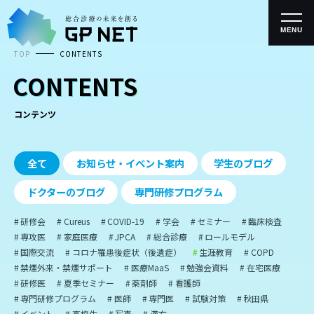
コ
ン
テ
MENU
ン
TOP
CONTENTS
ツ
へ
CONTENTS
ス
キ
ッ
コンテンツ
プ
全て
お知らせ・イベント案内
学生のブログ
ドクターのブログ
専門研修プログラム
研修会
Cureus
COVID-19
学会
セミナー
臨床検査
専攻医
家庭医療
JPCA
総合診療
ロールモデル
国際交流
コロナ罹患後症状（後遺症）
生涯教育
COPD
禁煙外来・禁煙サポート
医療MaaS
勉強会資料
在宅医療
研修医
夏季セミナー
薬剤師
看護師
専門研修プログラム
医師
専門医
試験対策
秋田県
イベント
高校生
写真
漢方