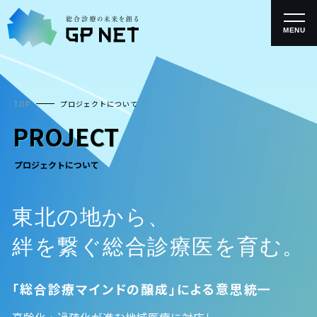
コ
ン
テ
MENU
ン
ツ
へ
ス
キ
TOP
プロジェクトについて
ッ
プ
PROJECT
プロジェクトについて
東北の地から、
絆を繋ぐ総合診療医を育む。
「総合診療マインドの醸成」による意思統一
高齢化・過疎化が進む地域医療に対応し、