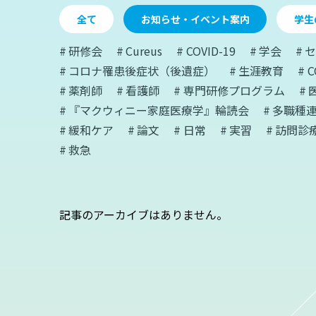
全て
お知らせ・イベント案内
学生
研修会
Cureus
COVID-19
学会
セ
コロナ罹患後症状（後遺症）
生涯教育
C
薬剤師
看護師
専門研修プログラム
『マクウィニー家庭医療学』輪読会
多職種
緩和ケア
論文
日常
実習
訪問診
救急
記事のアーカイブはありません。