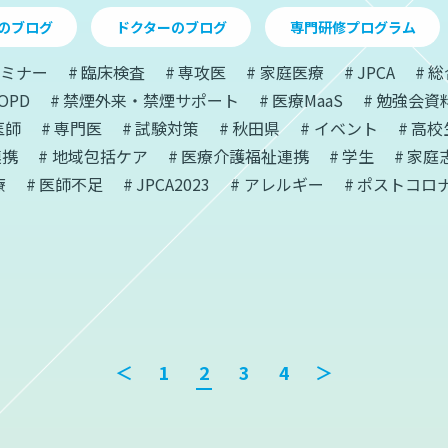
のブログ
ドクターのブログ
専門研修プログラム
ミナー
臨床検査
専攻医
家庭医療
JPCA
総
OPD
禁煙外来・禁煙サポート
医療MaaS
勉強会資
医師
専門医
試験対策
秋田県
イベント
高校
連携
地域包括ケア
医療介護福祉連携
学生
家庭
療
医師不足
JPCA2023
アレルギー
ポストコロ
＜
1
2
3
4
＞