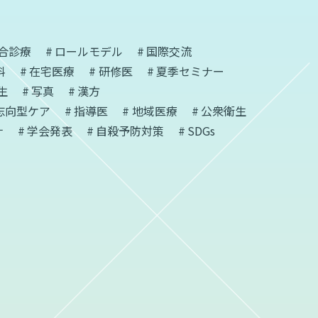
合診療
ロールモデル
国際交流
料
在宅医療
研修医
夏季セミナー
生
写真
漢方
志向型ケア
指導医
地域医療
公衆衛生
ナ
学会発表
自殺予防対策
SDGs