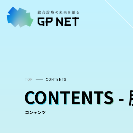
コ
ン
テ
ン
ツ
へ
ス
キ
ッ
プ
TOP
CONTENTS
CONTENTS
-
コンテンツ