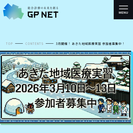
コ
ン
テ
MENU
ン
ツ
へ
ス
キ
TOP
CONTENTS
3月開催！ あきた地域医療実習 参加者募集中！
ッ
プ