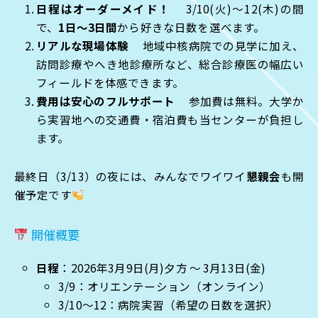
日程はオーダーメイド！
3/10(火)〜12(木)の間
で、
1日〜3日間
から好きな日数を選べます。
リアルな現場体験
地域中核病院での見学に加え、
訪問診療やへき地診療所など、総合診療医の幅広い
フィールドを体感できます。
費用は安心のフルサポート
参加費は無料。大学か
ら実習地への交通費・宿泊費も当センターが負担し
ます。
最終日（3/13）の夜には、みんなでワイワイ
懇親会
も開
催予定です
開催概要
日程
：2026年3月9日(月)夕方 〜 3月13日(金)
3/9：オリエンテーション（オンライン）
3/10〜12：病院実習（希望の日数を選択）