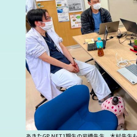
あきたGP NET1期生の岩橋先生，木村先