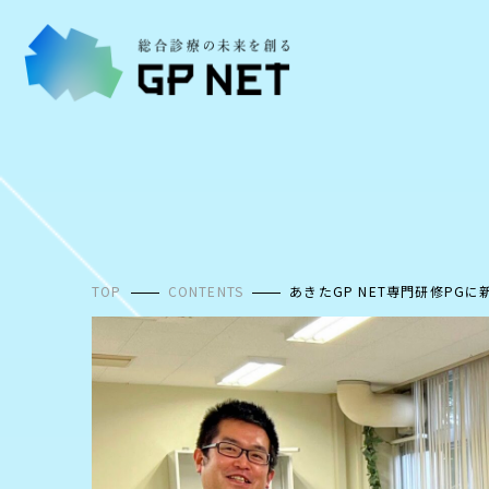
コ
ン
テ
ン
ツ
へ
ス
キ
ッ
プ
TOP
CONTENTS
あきたGP NET専門研修P