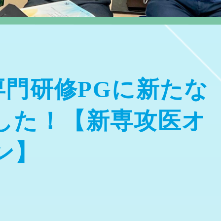
T専門研修PGに新たな
した！【新専攻医オ
ン】