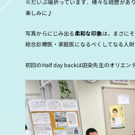
※だいぶ端折っています．様々な経歴があ
楽しみに♪
写真からにじみ出る
柔和な印象
は，まさにそ
総合診療医・家庭医になるべくしてなる人財
初回のHalf day backは田染先生のオリ