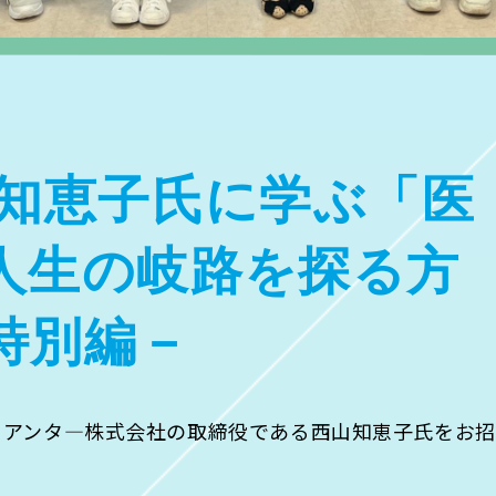
山知恵子氏に学ぶ「医
人生の岐路を探る方
特別編－
て、アンタ―株式会社の取締役である西山知恵子氏をお招