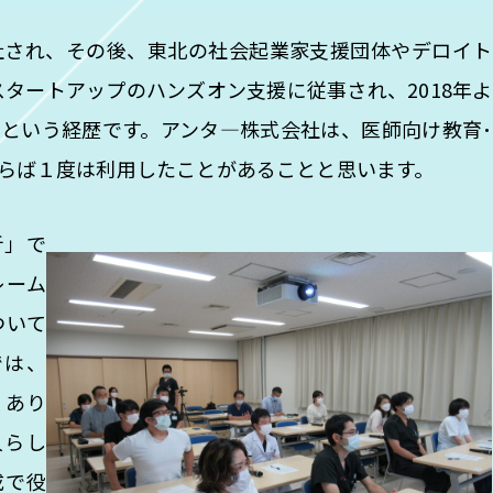
され、その後、東北の社会起業家支援団体やデロイト
タートアップのハンズオン支援に従事され、2018年よ
という経歴です。アンタ―株式会社は、医師向け教育･
らば１度は利用したことがあることと思います。
析」で
フレーム
ついて
では、
くあり
人らし
成で役