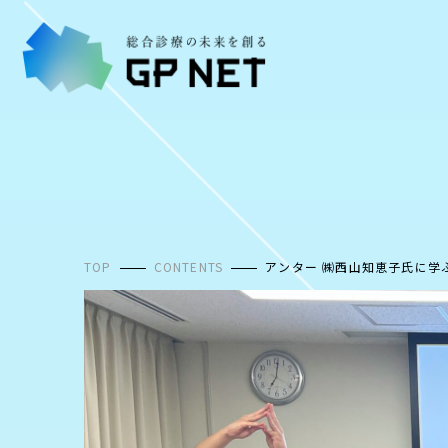
コ
ン
テ
ン
ツ
へ
ス
キ
ッ
プ
TOP
CONTENTS
アンター ㈱西山知恵子氏に学