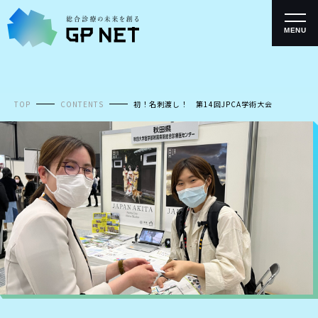
コ
ン
テ
MENU
ン
ツ
へ
ス
キ
TOP
CONTENTS
初！名刺渡し！ 第14回JPCA学術大会
ッ
プ