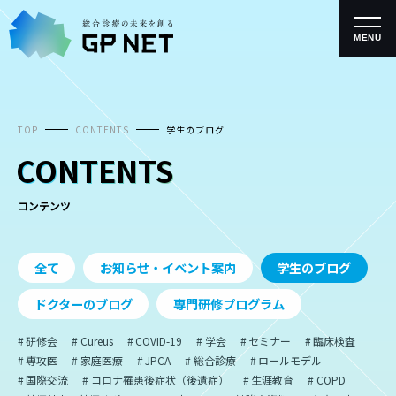
コ
ン
テ
MENU
ン
ツ
へ
ス
キ
TOP
CONTENTS
学生のブログ
ッ
プ
CONTENTS
コンテンツ
全て
お知らせ・イベント案内
学生のブログ
ドクターのブログ
専門研修プログラム
研修会
Cureus
COVID-19
学会
セミナー
臨床検査
専攻医
家庭医療
JPCA
総合診療
ロールモデル
国際交流
コロナ罹患後症状（後遺症）
生涯教育
COPD