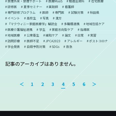
禁煙外来・禁煙サポート
医療MaaS
勉強会資料
在宅医療
研修医
夏季セミナー
薬剤師
看護師
専門研修プログラム
医師
専門医
試験対策
秋田県
イベント
高校生
写真
漢方
『マクウィニー家庭医療学』輪読会
多職種連携
地域包括ケア
医療介護福祉連携
学生
家庭志向型ケア
指導医
地域医療
公衆衛生
緩和ケア
論文
日常
実習
訪問診療
医師不足
JPCA2023
アレルギー
ポストコロナ
学会発表
自殺予防対策
SDGs
救急
記事のアーカイブはありません。
＜
1
2
3
4
5
6
＞